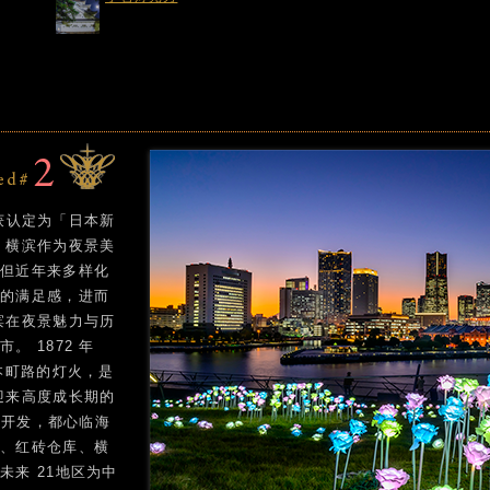
中获认定为「日本新
，横滨作为夜景美
，但近年来多样化
大的满足感，进而
滨在夜景魅力与历
 1872 年
本町路的灯火，是
迎来高度成长期的
后的开发，都心临海
塔、红砖仓库、横
未来 21地区为中