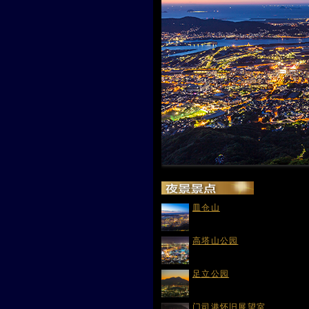
皿仓山
高塔山公园
足立公园
门司港怀旧展望室