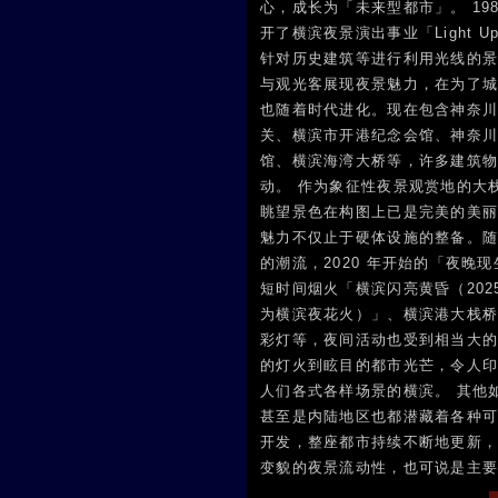
心，成长为「未来型都市」。 19
开了横滨夜景演出事业「Light Up 
针对历史建筑等进行利用光线的
与观光客展现夜景魅力，在为了
也随着时代进化。现在包含神奈
关、横滨市开港纪念会馆、神奈
馆、横滨海湾大桥等，许多建筑
动。 作为象征性夜景观赏地的大
眺望景色在构图上已是完美的美
魅力不仅止于硬体设施的整备。
的潮流，2020 年开始的「夜晚
短时间烟火「横滨闪亮黄昏（2025
为横滨夜花火）」、横滨港大栈
彩灯等，夜间活动也受到相当大的
的灯火到眩目的都市光芒，令人
人们各式各样场景的横滨。 其他
甚至是内陆地区也都潜藏着各种可
开发，整座都市持续不断地更新
变貌的夜景流动性，也可说是主