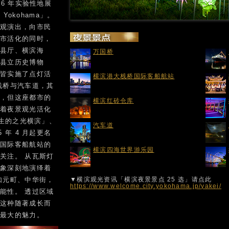
86 年实验性地展
Yokohama」。
景观演出，向市民
城市活化的同时，
川县厅、横滨海
万国桥
川县立历史博物
物皆实施了点灯活
横滨港大栈桥国际客船航站
栈桥与汽车道，其
丽，但这座都市的
横滨红砖仓库
随着夜景观光活化
现生的之光横滨」、
汽车道
 年 4 月起更名
桥国际客船航站的
横滨四海世界游乐园
关注。 从瓦斯灯
印象深刻地演绎着
如元町、中华街，
▼横滨观光资讯「横滨夜景景点 25 选」请点此
https://www.welcome.city.yokohama.jp/yakei/
能性。 透过区域
，这种随著成长而
要最大的魅力。