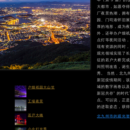
大都市，如愿夺得
厂夜景热潮，拥
园、门司港怀旧
厚的地形，成为夜
外，还举办户畑
点灯等夜间活动
现有资源的同时
观光领域实现了长足
征的若户大桥完
间照明改造，诞
秀。 当然，北九
新冠疫情期间，
城的数字画卷以及
户畑祇园大山笠
新冠共存” 的时
点。可以说，正
工場夜景
的进取姿态，获
若戸大橋
北九州市的观光
小仓灯光秀