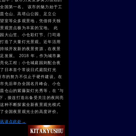
全国第一名。 该市的魅力始于工
有皿仓山、高塔山公园、足立公
展望室等众多观景地，凭借得天独
景观赏点极为丰富的宝地。 此
祇园大山笠、小仓彩灯节、门司港
，打造了大量灯光景观。近年活用
，持续开发新的夜景资源，在夜景
发展。 2018 年，作为城市象
成亮化工程；小仓城庭园则配合夜
生了日本首个常设日式庭院灯光
州市的努力不仅止于硬件建设。在
该市先后举办全国名月峰会、小仓
皿仓山的紫藤架灯光秀等，在 “与
代下，接连打造出备受关注的夜间亮
是这种不断探索全新夜景观光模式
得了全国夜景观光士的高度评价。
资讯请点此处→