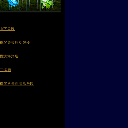
山下公园
横滨关帝庙及牌楼
横滨海洋塔
三溪园
横滨八景岛海岛乐园