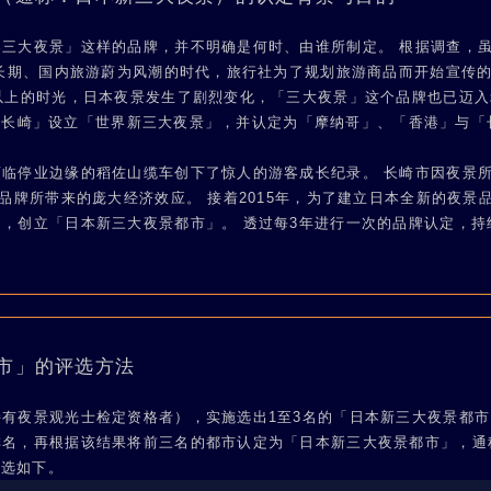
三大夜景」这样的品牌，并不明确是何时、由谁所制定。 根据调查，虽有
成长期、国内旅游蔚为风潮的时代，旅行社为了规划旅游商品而开始宣传的
以上的时光，日本夜景发生了剧烈变化，「三大夜景」这个品牌也已迈入崭
 in 长崎」设立「世界新三大夜景」，并认定为「摩纳哥」、「香港」与
濒临停业边缘的稻佐山缆车创下了惊人的游客成长纪录。 长崎市因夜景
景品牌所带来的庞大经济效应。 接着2015年，为了建立日本全新的夜景
，创立「日本新三大夜景都市」。 透过每3年进行一次的品牌认定，持
市」的评选方法
有夜景观光士检定资格者），实施选出1至3名的「日本新三大夜景都市
排名，再根据该结果将前三名的都市认定为「日本新三大夜景都市」，通
评选如下。