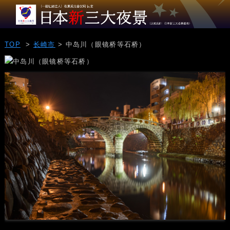
TOP
>
长崎市
> 中岛川（眼镜桥等石桥）