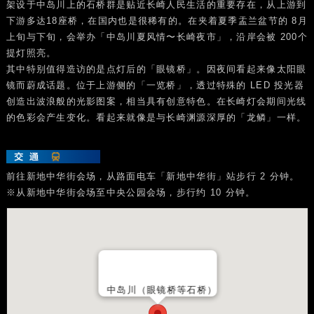
架设于中岛川上的石桥群是贴近长崎人民生活的重要存在，从上游到
下游多达18座桥，在国内也是很稀有的。在夹着夏季盂兰盆节的 8月
上旬与下旬，会举办「中岛川夏风情〜长崎夜市」，沿岸会被 200个
提灯照亮。
其中特别值得造访的是点灯后的「眼镜桥」。因夜间看起来像太阳眼
镜而蔚成话题。位于上游侧的「一览桥」，透过特殊的 LED 投光器
创造出波浪般的光影图案，相当具有创意特色。在长崎灯会期间光线
的色彩会产生变化。看起来就像是与长崎渊源深厚的「龙鳞」一样。
前往新地中华街会场，从路面电车「新地中华街」站步行 2 分钟。
※从新地中华街会场至中央公园会场，步行约 10 分钟。
中岛川（眼镜桥等石桥）