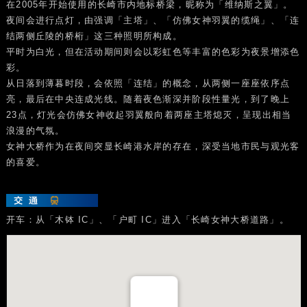
在2005年开始使用的长崎市内地标桥梁，昵称为「维纳斯之翼」。
夜间会进行点灯，由强调「主塔」、「仿佛女神羽翼的缆绳」、「连
结两侧丘陵的桥桁」这三种照明所构成。
平时为白光，但在活动期间则会以彩虹色等丰富的色彩为夜景增添色
彩。
从日落到薄暮时段，会依照「连结」的概念，从两侧一座座依序点
亮，最后在中央连成光线。随着夜色渐深并阶段性量光，到了晚上
23点，灯光会仿佛女神收起羽翼般向着两座主塔熄灭，呈现出相当
浪漫的气氛。
女神大桥作为在夜间突显长崎港水岸的存在，深受当地市民与观光客
的喜爱。
开车：从「木钵 IC」、「户町 IC」进入「长崎女神大桥道路」。