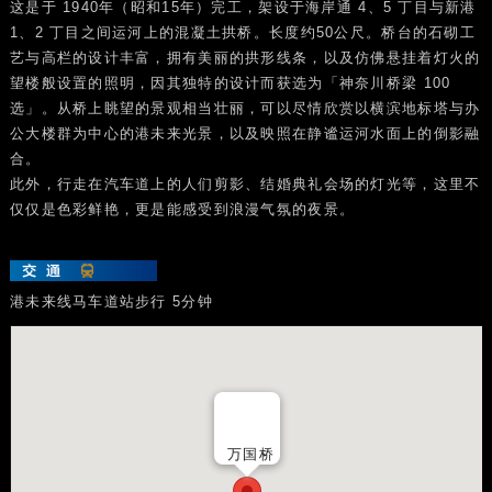
这是于 1940年（昭和15年）完工，架设于海岸通 4、5 丁目与新港
1、2 丁目之间运河上的混凝土拱桥。长度约50公尺。桥台的石砌工
艺与高栏的设计丰富，拥有美丽的拱形线条，以及仿佛悬挂着灯火的
望楼般设置的照明，因其独特的设计而获选为「神奈川桥梁 100
选」。从桥上眺望的景观相当壮丽，可以尽情欣赏以横滨地标塔与办
公大楼群为中心的港未来光景，以及映照在静谧运河水面上的倒影融
合。
此外，行走在汽车道上的人们剪影、结婚典礼会场的灯光等，这里不
仅仅是色彩鲜艳，更是能感受到浪漫气氛的夜景。
港未来线马车道站步行 5分钟
万国桥