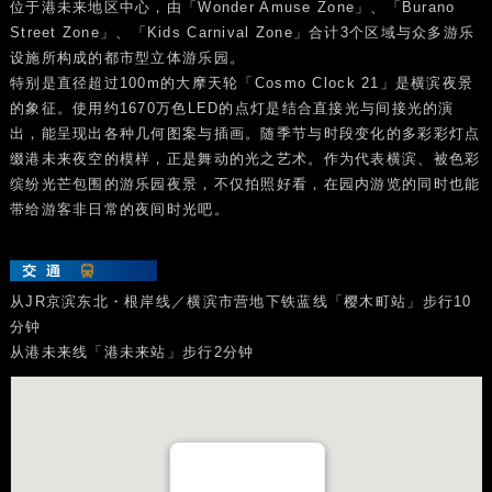
位于港未来地区中心，由「Wonder Amuse Zone」、「Burano
Street Zone」、「Kids Carnival Zone」合计3个区域与众多游乐
设施所构成的都市型立体游乐园。
特别是直径超过100m的大摩天轮「Cosmo Clock 21」是横滨夜景
的象征。使用约1670万色LED的点灯是结合直接光与间接光的演
出，能呈现出各种几何图案与插画。随季节与时段变化的多彩彩灯点
缀港未来夜空的模样，正是舞动的光之艺术。作为代表横滨、被色彩
缤纷光芒包围的游乐园夜景，不仅拍照好看，在园内游览的同时也能
带给游客非日常的夜间时光吧。
从JR京滨东北・根岸线／横滨市营地下铁蓝线「樱木町站」步行10
分钟
从港未来线「港未来站」步行2分钟